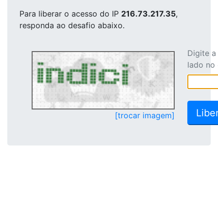
Para liberar o acesso
do IP
216.73.217.35
,
responda ao desafio abaixo.
Digite 
lado no
[trocar imagem]