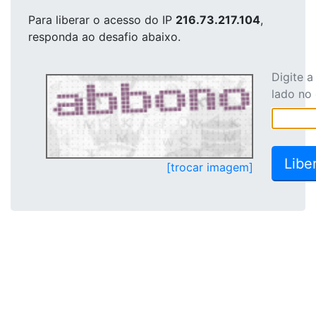
Para liberar o acesso
do IP
216.73.217.104
,
responda ao desafio abaixo.
Digite 
lado no
[trocar imagem]