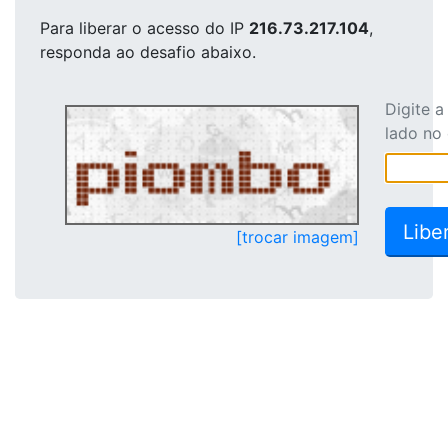
Para liberar o acesso
do IP
216.73.217.104
,
responda ao desafio abaixo.
Digite 
lado no
[trocar imagem]